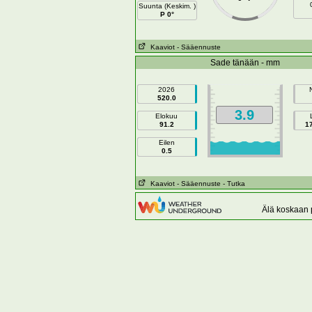
Suunta (Keskim. )
P 0°
Kaaviot
- Sääennuste
Sade tänään - mm
2026
520.0
3.9
Elokuu
91.2
1
Eilen
0.5
Kaaviot
- Sääennuste
- Tutka
Älä koskaan p