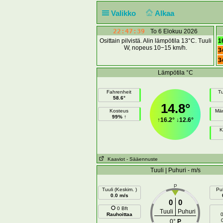
Valikko
Alkaa
22:47:39
To 6 Elokuu 2026
Osittain pilvistä. Alin lämpötila 13°C. Tuuli
1
W, nopeus 10−15 km/h.
3
3
Lämpötila °C
Fahrenheit
Tu
58.6°
14.8°
Kosteus
Mär
99% ↑
↑
16.2°
↓
12.6°
K
Kaaviot
- Sääennuste
Tuuli | Puhuri - m/s
P
Tuuli (Keskim. )
Puh
0.0 m/s
0
0
0 Bft
Tuuli
Puhuri
Rauhoittaa
0
0°
P