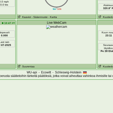
0.0 mph
0.0 kts
Atsimuut
||
320.8° 
964
1036
Kaaviot
- Sääennuste
- Kartta
Kuutiedo
Live WebCam
pm
10:47
Nopeus/t
Kuun no
0.000
23:11
Last rain
7-07-2025
Seuraav
täysiku
Pe 28 Elo
Suurentaa
Kuutiedo
WU-api - Ecowitt - Schleswig-Holstein
erusta säätietoihin tärkeitä päätöksiä, jotka voivat aiheuttaa vahinkoa ihmisille tai