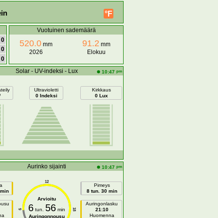
in
°F
Vuotuinen sademäärä
0
520.0
91.2
mm
mm
0
2026
Elokuu
0
Solar - UV-indeksi - Lux
pm
10:47
teily
Ultravioletti
Kirkkaus
²
0 Indeksi
0 Lux
Aurinko sijainti
pm
10:47
12
a
Pimeys
 min
8 tun. 30 min
Arvioitu
ousu
Auringonlasku
6
56
tun.
min
21:10
18
6
na
Huomenna
Auringonnousu