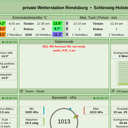
private Wetterstation Rendsburg • Schleswig-Holste
Enimmäislämpötila °C
Mak. Tuuli | Puhuri - m/s
6.2°
12.6°
0
6:25 am
Tänään
12:30 am
12:10 am
Tänään
12:10 am
4.1°
9.7°
0
2
Elokuu
16
1
Elokuu
1
4.1°
-11.3°
0
2 Heinäkuu
2026
18 Helmikuu
1 Tammikuu
2026
1 Tammikuu
Sääennuste
pm
10:47
(52): WU forecast file not ready
wufct_fi-FI_s.txt
ntuu siltä
Auringonsä
14.9°
0 W/m
kä polttimo
14.9°
astepiste
14.6°
Tiedot
- Tekstit
UV-opas
Barometri - hPa
pm
pm
10:47
10:47
uri (Mak.)
Min
Mak.
Kesäaik
0.0 m/s
1005 hPa
1013 hPa
15 tun. 29
Tuuli
Nykyinen
Auringonn
1013
.0 m/s =
29.9 inHg
05:44
0.0 km/h
Huomen