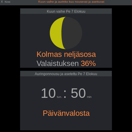
X
Kuun vaihe ja aurinko kuu nousevat ja asettuvat
Kiinni
Kuun vaihe Pe 7 Elokuu
Kolmas neljäsosa
Valaistuksen
36%
Auringonnousu ja asetettu Pe 7 Elokuu
10
: 50
tun.
min
Päivänvalosta