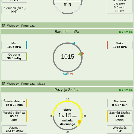
Cisza
0.0 m/s =
0.0 km/h
0°
N
0.0 mph
Kierunek (śred.)
0.0 kts
N 0°
Wykresy
- Prognoza
Barometr - hPa
pm
7:52
Min.
Maks.
1005 hPa
1015 hPa
Obecnie
1015
30.0 inHg
||
964
1036
Wykresy
- Prognoza
- Mapa
Pozycja Słońca
pm
7:52
12
Światło dzienne
Noc trwa
15 h 22 min
8 h 37 min
około
Wschód Słońca
Zachód Słońca
1
15
05:47
h
min
21:08
18
6
Jutro
Dzisiaj
światła
dziennego
Azymut
Wysokość
284.2° WNW
9.4°
24