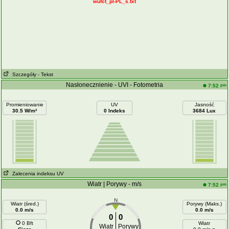
wufct_pl-PL_s.txt
Szczegóły
- Tekst
Nasłonecznienie - UVI - Fotometria
pm
7:52
Promieniowanie
UV
Jasność
30.5 W/m²
0 Indeks
3684 Lux
Zalecenia indeksu UV
Wiatr | Porywy - m/s
pm
7:52
N
Wiatr (śred.)
Porywy (Maks.)
0.0 m/s
0.0 m/s
0
0
0 Bft
Wiatr
Wiatr
Porywy