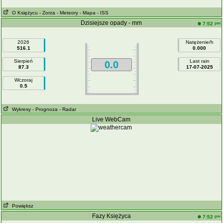
O Księżycu
- Zorza
- Meteory
- Mapa
- ISS
Dzisiejsze opady - mm
pm
7:52
2026
Natężenie/h
516.1
0.000
Sierpień
Last rain
0.0
87.3
17-07-2025
Wczoraj
0.5
Wykresy
- Prognoza
- Radar
Live WebCam
Powiększ
Fazy Księżyca
pm
7:52