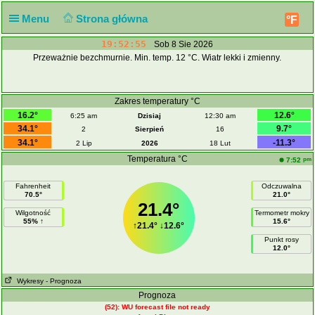
Menu
Strona główna
°F
19:52:55
Sob 8 Sie 2026
Przeważnie bezchmurnie. Min. temp. 12 °C. Wiatr lekki i zmienny.
Zakres temperatury °C
16.2°
12.6°
6:25 am
Dzisiaj
12:30 am
34.1°
9.7°
2
Sierpień
16
34.1°
-11.3°
2 Lip
2026
18 Lut
Temperatura °C
pm
7:52
Fahrenheit
Odczuwalna
70.5°
21.0°
21.4°
Wilgotność
Termometr mokry
55% ↑
15.6°
↑
21.4°
↓
12.6°
Punkt rosy
12.0°
Wykresy
- Prognoza
Prognoza
(52): WU forecast file not ready