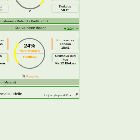
ti
Korkeus
EEL
50.2°
24
t
- Aurora
- Meteorit
- Kartta
- ISS
Kuuvaiheen tiedot
pm
2:24
usu
Kuu asettaa
na
Tänään
24%
18:41
Valaistuksen
a
Seuraava uusi
Puolikuu
u
kuu
kuu
Ke 12 Elokuu
Perseids
t
- Meteorit
 omaisuudelle.
Laajuus, yhteyshenkilö ja . . .