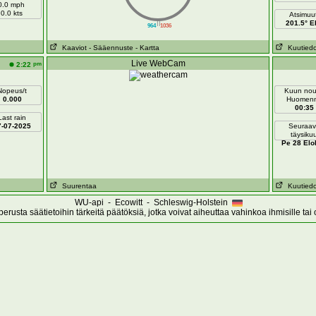
0.0 mph
0.0 kts
Atsimuut
||
201.5° 
964
1036
Kaaviot
- Sääennuste
- Kartta
Kuutiedo
Live WebCam
pm
2:22
Nopeus/t
Kuun no
0.000
Huomen
00:35
Last rain
7-07-2025
Seuraav
täysiku
Pe 28 Elo
Suurentaa
Kuutiedo
WU-api - Ecowitt - Schleswig-Holstein
erusta säätietoihin tärkeitä päätöksiä, jotka voivat aiheuttaa vahinkoa ihmisille tai