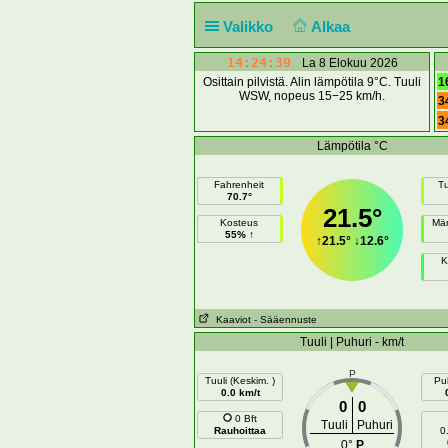
Valikko
Alkaa
14:24:39
La 8 Elokuu 2026
Osittain pilvistä. Alin lämpötila 9°C. Tuuli
1
WSW, nopeus 15−25 km/h.
3
3
Lämpötila °C
Fahrenheit
Tu
70.7°
21.5°
Kosteus
Mär
55% ↑
↑
21.5°
↓
12.6°
K
Kaaviot
- Sääennuste
Tuuli | Puhuri - km/t
P
Tuuli (Keskim. )
Puh
0.0 km/t
0
0
0 Bft
Tuuli
Puhuri
Rauhoittaa
0
0°
P