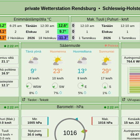
private Wetterstation Rendsburg • Schleswig-Holste
Enimmäislämpötila °C
Mak. Tuuli | Puhuri - km/t
6.2°
12.6°
0
6:25 am
Tänään
12:30 am
12:10 am
Tänään
12:10 am
4.1°
9.7°
0
2
Elokuu
16
1
Elokuu
1
4.1°
-11.3°
0
2 Heinäkuu
2026
18 Helmikuu
1 Tammikuu
2026
1 Tammikuu
Sääennuste
Poissa
pm
2:22
Tänä yönä
Huomenna
Huomisiltana
Sunnuntai
ntuu siltä
Auringonsä
21.1°
764.6 W
9°
23°
13°
29°
kä polttimo
16.5°
18 km/h
10 km/h
9 km/h
17 km/h
astepiste
12.1°
WSW
SW
E
S
8%
7%
5%
1%
Tiedot
- Tekstit
UV-opas
Barometri - hPa
pm
pm
2:22
2:22
uri (Mak.)
Min
Mak.
Kesäaik
0.0 km/t
1005 hPa
1016 hPa
15 tun. 22
Tuuli
Nykyinen
Auringonn
1016
.0 km/h =
30.0 inHg
05:47
0.0 m/s
Huomen