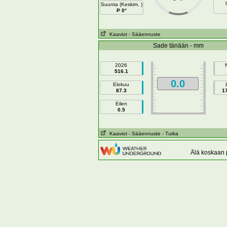
Suunta (Keskim. )
P 0°
Kaaviot
- Sääennuste
Sade tänään - mm
2026
516.1
0.0
Elokuu
87.3
1
Eilen
0.5
Kaaviot
- Sääennuste
- Tutka
Älä koskaan p