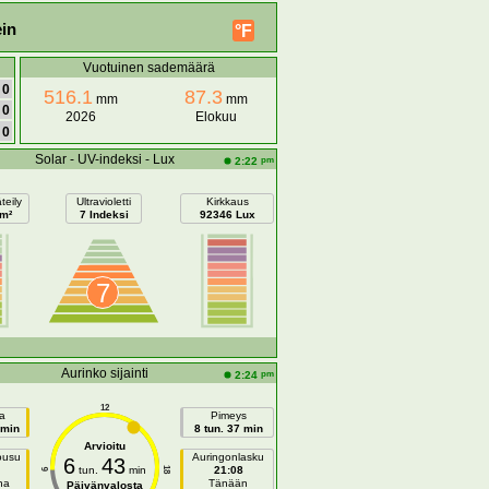
in
°F
Vuotuinen sademäärä
0
516.1
87.3
mm
mm
0
2026
Elokuu
0
Solar - UV-indeksi - Lux
pm
2:22
teily
Ultravioletti
Kirkkaus
/m²
7 Indeksi
92346 Lux
7
Aurinko sijainti
pm
2:24
12
a
Pimeys
 min
8 tun. 37 min
Arvioitu
ousu
Auringonlasku
6
43
tun.
min
21:08
18
6
na
Tänään
Päivänvalosta