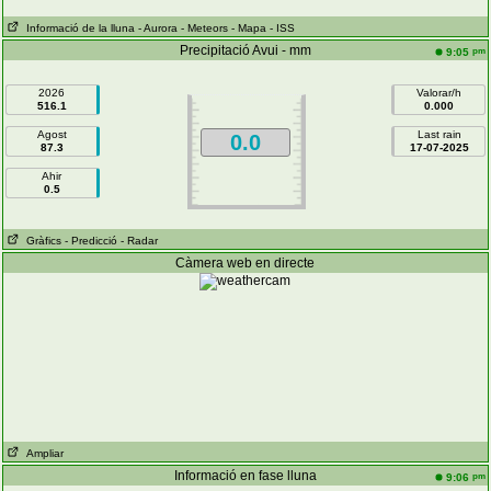
Informació de la lluna
- Aurora
- Meteors
- Mapa
- ISS
Precipitació Avui - mm
pm
9:05
2026
Valorar/h
516.1
0.000
Agost
Last rain
0.0
87.3
17-07-2025
Ahir
0.5
Gràfics
- Predicció
- Radar
Càmera web en directe
Ampliar
Informació en fase lluna
pm
9:06