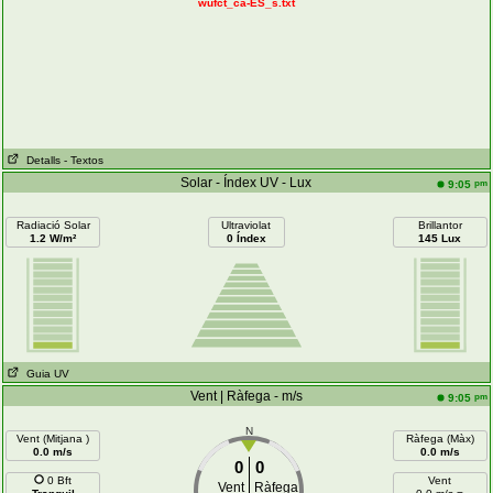
wufct_ca-ES_s.txt
Detalls
- Textos
Solar - Índex UV - Lux
pm
9:05
Radiació Solar
Ultraviolat
Brillantor
1.2 W/m²
0 Índex
145 Lux
Guia UV
Vent | Ràfega - m/s
pm
9:05
N
Vent (Mitjana )
Ràfega (Màx)
0.0 m/s
0.0 m/s
0
0
0 Bft
Vent
Vent
Ràfega