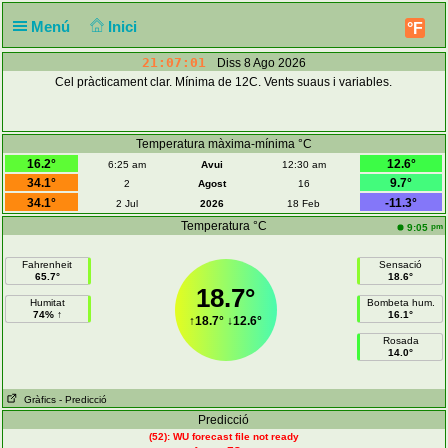
Menú
Inici
°F
21:07:02
Diss 8 Ago 2026
Cel pràcticament clar. Mínima de 12C. Vents suaus i variables.
Temperatura màxima-mínima °C
16.2°
12.6°
6:25 am
Avui
12:30 am
34.1°
9.7°
2
Agost
16
34.1°
-11.3°
2 Jul
2026
18 Feb
Temperatura °C
pm
9:05
Fahrenheit
Sensació
65.7°
18.6°
18.7°
Humitat
Bombeta hum.
74% ↑
16.1°
↑
18.7°
↓
12.6°
Rosada
14.0°
Gràfics
- Predicció
Predicció
(52): WU forecast file not ready