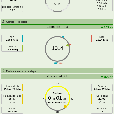
Tranquil
0.0 m/s =
0.0 km/h
0°
N
0.0 mph
Direcció (Mitjana )
0.0 kts
N 0°
Gràfics
- Predicció
Baròmetre - hPa
pm
9:05
Mín
Màx
1005 hPa
1014 hPa
Actual
1014
29.9 inHg
||
964
1036
Gràfics
- Predicció
- Mapa
Posició del Sol
pm
9:06
12
Llum del dia
Foscor
15 Hrs 22 Min
8 Hrs 37 Min
Estimat
Pujada del Sol
Sol posat
0
01
05:47
Hrs
Min
21:08
18
6
Demà
Avui
De llum del dia
Azimut
Elevació
299° ONO
-0.6°
24