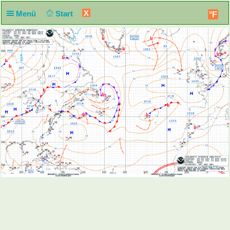
X
Menü
Start
°F