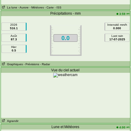
La lune
- Aurore
- Météores
- Carte
- ISS
Précipitations - mm
am
3:59
2026
Intensité mm/h
516.1
0.000
Août
Last rain
0.0
87.3
17-07-2025
Hier
0.5
Graphiques
- Prévisions
- Radar
Vue du ciel actuel
Agrandir
Lune et Météores
am
4:00