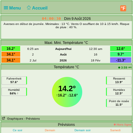
Menu
Accueil
°F
04:00:30
Dim 9 Août 2026
Averses en début de journée. Minimales : 13 °C. Vents O soufflant de 10 à 15 km/h. Risque
de pluie : 40 %.
Maxi. Mini. Température °C
16.2°
12.6°
6:25 am
Aujourd'hui
12:30 am
34.1°
9.7°
2
Août
16
34.1°
-11.3°
2 Jul
2026
18 Fév
Température °C
am
3:59
Fahrenheit
Ressenti
57.6°
13.9°
14.2°
Humidité
Humidex
84% ↑
12.5°
↑
16.2°
↓
12.6°
Point de rosée
11.5°
Graphiques
- Prévisions
Prévisions
Hors ligne
Ce soir
Demain
Demain soir
Samedi