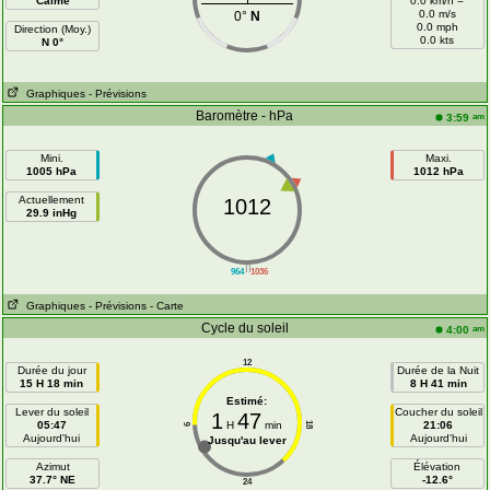
Calme
0.0 km/h =
0.0 m/s
0°
N
0.0 mph
Direction (Moy.)
0.0 kts
N 0°
Graphiques
- Prévisions
Baromètre - hPa
am
3:59
Mini.
Maxi.
1005 hPa
1012 hPa
Actuellement
1012
29.9 inHg
||
964
1036
Graphiques
- Prévisions
- Carte
Cycle du soleil
am
4:00
12
Durée du jour
Durée de la Nuit
15 H 18 min
8 H 41 min
Estimé:
Lever du soleil
Coucher du soleil
1
47
05:47
H
min
21:06
18
6
Aujourd'hui
Aujourd'hui
Jusqu'au lever
Azimut
Élévation
37.7° NE
-12.6°
24