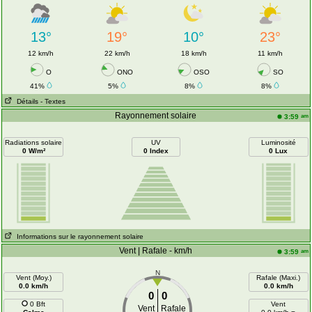
13°
19°
10°
23°
12 km/h
22 km/h
18 km/h
11 km/h
O
ONO
OSO
SO
41%
5%
8%
8%
Détails
- Textes
Rayonnement solaire
am
3:59
Radiations solaire
UV
Luminosité
0 W/m²
0 Index
0 Lux
Informations sur le rayonnement solaire
Vent | Rafale - km/h
am
3:59
N
Vent (Moy.)
Rafale (Maxi.)
0.0 km/h
0.0 km/h
0
0
0 Bft
Vent
Vent
Rafale