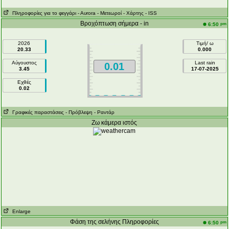
Πληροφορίες για το φεγγάρι
- Αυrora
- Μετεωροί
- Χάρτης
- ISS
Βροχόπτωση σήμερα - in
pm
6:50
2026
Τιμή/ ω
20.33
0.000
Αύγουστος
Last rain
0.01
3.45
17-07-2025
Εχθές
0.02
Γραφικές παραστάσεις
- Πρόβλεψη
- Ραντάρ
Ζω κάμερα ιστός
Enlarge
Φάση της σελήνης Πληροφορίες
pm
6:50