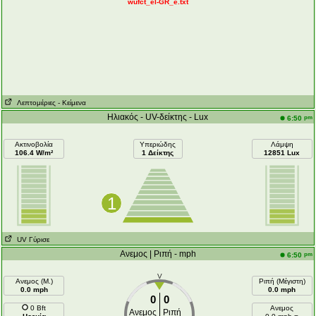
wufct_el-GR_e.txt
Λεπτομέριες
- Κείμενα
Ηλιακός - UV-δείκτης - Lux
pm
6:50
Ακτινοβολία
Υπεριώδης
Λάμψη
106.4 W/m²
1 Δείκτης
12851 Lux
1
UV Γύρισε
Ανεμος | Ριπή - mph
pm
6:50
V
Ανεμος (Μ.)
Ριπή (Μέγιστη)
0.0 mph
0.0 mph
0
0
0 Bft
Ανεμος
Ανεμος
Ριπή