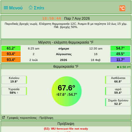
Μενού
Σπίτι
°C
18:50:45
Παρ 7 Αυγ 2026
Παροδικές βροχές νωρίς. Ελάχιστη θερμοκρασία 12C. Άνεμοι Β με ταχύτητα 10 έως 15 χλμ.
Πιθ. βροχής 50%.
Μέγιστη - ελάχιστη θερμοκρασία °F
61.2°
54.7°
6:25 am
σήμερα
12:30 am
93.4°
49.5°
2
Αύγουστος
16
93.4°
11.7°
2 Ιούλ
2026
18 Φεβ
θερμοκρασία °F
pm
6:50
Κελσίου
Αισθάνεται
19.8°
66.8°
67.6°
Υγρασία
υγρό
58% ↑
59.4°
↑
67.6°
↓
54.7°
Σημείο δρόσου
52.3°
Γραφικές παραστάσεις
- Πρόβλεψη
Πρόβλεψη
(52): WU forecast file not ready