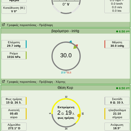
Ηρεμία
0.0 mph =
0.0 km/h
0°
V
0.0 m/s
Κατεύθυνση (Μ.)
0.0 kts
V 0°
Γραφικές παραστάσεις
- Πρόβλεψη
βαρόμετρο - inHg
pm
6:50
Ελάχιστη
Μέγιστη
29.7 inHg
30.0 inHg
Ρεύμα
30.0
1016 hPa
||
27.5
31.5
Γραφικές παραστάσεις
- Πρόβλεψη
- Χάρτης
Θέση Κυρ
pm
6:50
12
Φως ημέρας
Σκοτάδι
15 Ω. 26 λ.
8 Ω. 33 λ.
Εκτιμώμενη
Ανατολή
ηλιοβασίλεμα
2
19
05:45
Ω.
λ.
21:10
18
6
αύριο
σήμερα
φως ημέρας
Aζιμούθιο
Ανύψωση
272.1° D
18.5°
24