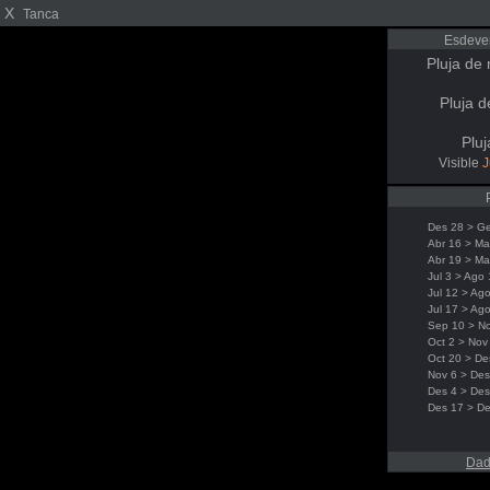
X
Tanca
Esdeve
Pluja de 
Pluja d
Pluj
Visible
J
Des 28 > G
Abr 16 > Ma
Abr 19 > Ma
Jul 3 > Ago 
Jul 12 > Ag
Jul 17 > Ag
Sep 10 > N
Oct 2 > Nov
Oct 20 > De
Nov 6 > Des
Des 4 > Des
Des 17 > De
Dad