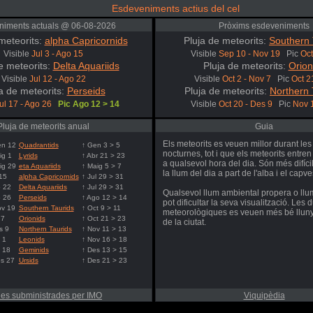
Esdeveniments actius del cel
niments actuals @ 06-08-2026
Pròxims esdeveniments
meteorits:
alpha Capricornids
Pluja de meteorits:
Southern 
Visible
Jul 3 - Ago 15
Visible
Sep 10 - Nov 19
Pic
Oct
e meteorits:
Delta Aquariids
Pluja de meteorits:
Orion
Visible
Jul 12 - Ago 22
Visible
Oct 2 - Nov 7
Pic
Oct 2
a de meteorits:
Perseids
Pluja de meteorits:
Northern 
ul 17 - Ago 26
Pic Ago 12 > 14
Visible
Oct 20 - Des 9
Pic
Nov 
Pluja de meteorits anual
Guia
Els meteorits es veuen millor durant les
en 12
Quadrantids
↑ Gen 3 > 5
nocturnes, tot i que els meteorits entren
ig 1
Lyrids
↑ Abr 21 > 23
a qualsevol hora del dia. Són més difíci
ig 29
eta Aquariids
↑ Maig 5 > 7
la llum del dia a part de l'alba i el capv
15
alpha Capricornids
↑ Jul 29 > 31
o 22
Delta Aquariids
↑ Jul 29 > 31
Qualsevol llum ambiental propera o llum
o 26
Perseids
↑ Ago 12 > 14
pot dificultar la seva visualització. Les 
ov 19
Southern Taurids
↑ Oct 9 > 11
meteorològiques es veuen més bé lluny
 7
Orionids
↑ Oct 21 > 23
de la ciutat.
s 9
Northern Taurids
↑ Nov 11 > 13
 1
Leonids
↑ Nov 16 > 18
 18
Geminids
↑ Des 13 > 15
s 27
Ursids
↑ Des 21 > 23
es subministrades per IMO
Viquipèdia