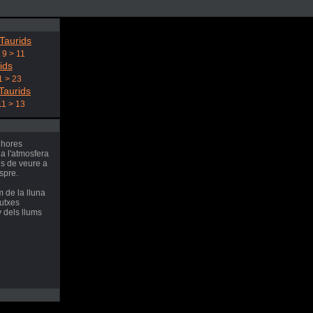
Taurids
 9 > 11
ids
1 > 23
Taurids
11 > 13
 hores
 a l'atmosfera
ls de veure a
espre.
 de la lluna
dutxes
 dels llums