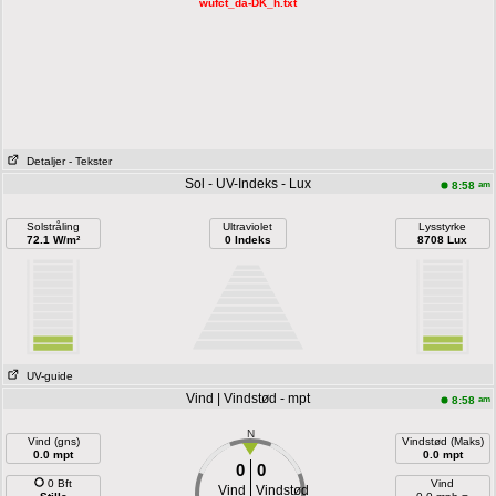
wufct_da-DK_h.txt
Detaljer
- Tekster
Sol - UV-Indeks - Lux
am
8:58
Solstråling
Ultraviolet
Lysstyrke
72.1 W/m²
0 Indeks
8708 Lux
UV-guide
Vind | Vindstød - mpt
am
8:58
N
Vind (gns)
Vindstød (Maks)
0.0 mpt
0.0 mpt
0
0
0 Bft
Vind
Vind
Vindstød