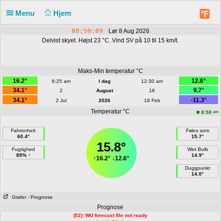
Menu
Hjem
°F
08:59:09
Lør 8 Aug 2026
Delvist skyet. Højst 23 °C. Vind SV på 10 til 15 km/t.
Maks-Min temperatur °C
16.2°
12.6°
6:25 am
I dag
12:30 am
34.1°
9.7°
2
August
16
34.1°
-11.3°
2 Jul
2026
18 Feb
Temperatur °C
am
8:58
Fahrenheit
Føles som
60.4°
15.7°
15.8°
Fugtighed
Wet Bulb
89% ↑
14.9°
↑
16.2°
↓
12.6°
Duggpunkt
14.0°
Grafer
- Prognose
Prognose
(52): WU forecast file not ready