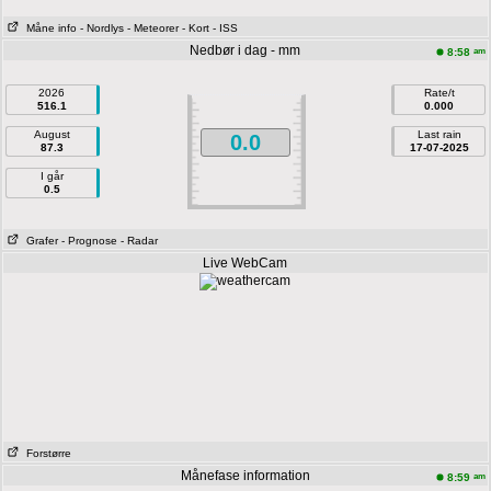
Måne info
- Nordlys
- Meteorer
- Kort
- ISS
Nedbør i dag - mm
am
8:58
2026
Rate/t
516.1
0.000
August
Last rain
0.0
87.3
17-07-2025
I går
0.5
Grafer
- Prognose
- Radar
Live WebCam
Forstørre
Månefase information
am
8:59