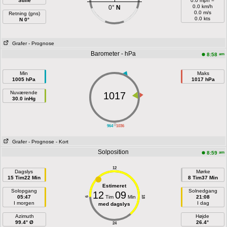
Stille
0.0 mph =
0.0 km/h
0°
N
0.0 m/s
Retning (gns)
0.0 kts
N 0°
Grafer
- Prognose
Barometer - hPa
am
8:58
Min
Maks
1005 hPa
1017 hPa
Nuværende
1017
30.0 inHg
||
964
1036
Grafer
- Prognose
- Kort
Solposition
am
8:59
12
Dagslys
Mørke
15 Tim22 Min
8 Tim37 Min
Estimeret
Solopgang
Solnedgang
12
09
05:47
Tim
Min
21:08
18
6
I morgen
I dag
med dagslys
Azimuth
Højde
99.4° Ø
26.4°
24