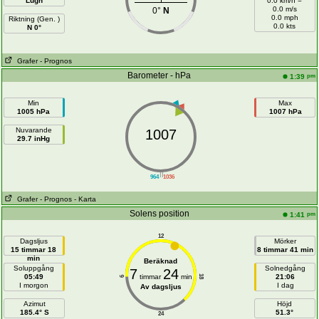
Lugn
0.0 km/h =
0.0 m/s
0°
N
0.0 mph
Riktning (Gen. )
0.0 kts
N 0°
Grafer
- Prognos
Barometer - hPa
pm
1:39
Min
Max
1005 hPa
1007 hPa
Nuvarande
1007
29.7 inHg
||
964
1036
Grafer
- Prognos
- Karta
Solens position
pm
1:41
12
Dagsljus
Mörker
15 timmar 18
8 timmar 41 min
min
Beräknad
Soluppgång
Solnedgång
7
24
05:49
timmar
min
21:06
18
6
I morgon
I dag
Av dagsljus
Azimut
Höjd
185.4° S
51.3°
24