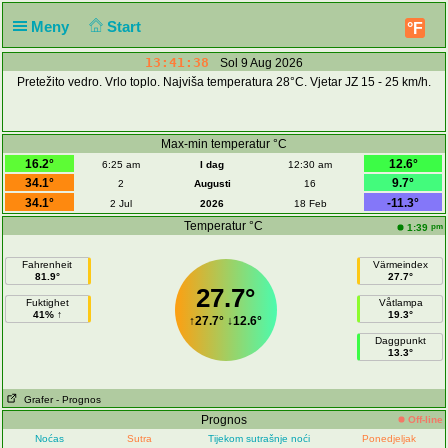
Meny
Start
°F
13:41:38
Sol 9 Aug 2026
Pretežito vedro. Vrlo toplo. Najviša temperatura 28°C. Vjetar JZ 15 - 25 km/h.
Max-min temperatur °C
16.2°
12.6°
6:25 am
I dag
12:30 am
34.1°
9.7°
2
Augusti
16
34.1°
-11.3°
2 Jul
2026
18 Feb
Temperatur °C
pm
1:39
Fahrenheit
Värmeindex
81.9°
27.7°
27.7°
Fuktighet
Våtlampa
41% ↑
19.3°
↑
27.7°
↓
12.6°
Daggpunkt
13.3°
Grafer
- Prognos
Prognos
Off-line
Noćas
Sutra
Tijekom sutrašnje noći
Ponedjeljak