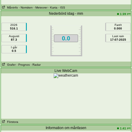
Måninfo
- Norrsken
- Meteorer
- Karta
- ISS
Nederbörd idag - mm
pm
1:39
2026
Fart/t
516.1
0.000
Augusti
Last rain
0.0
87.3
17-07-2025
I går
0.5
Grafer
- Prognos
- Radar
Live WebCam
Förstora
Information om månfasen
pm
1:41