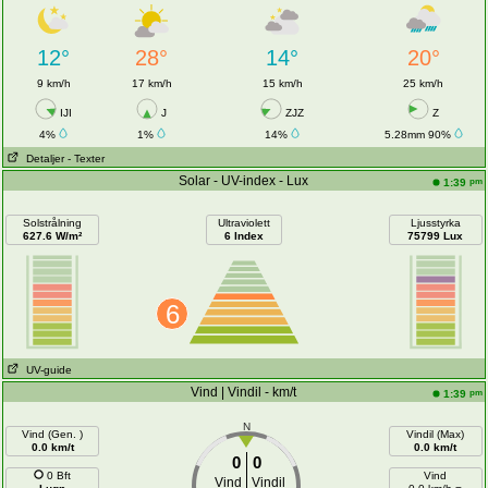
12°
28°
14°
20°
9 km/h
17 km/h
15 km/h
25 km/h
IJI
J
ZJZ
Z
4%
1%
14%
5.28mm 90%
Detaljer
- Texter
Solar - UV-index - Lux
pm
1:39
Solstrålning
Ultraviolett
Ljusstyrka
627.6 W/m²
6 Index
75799 Lux
6
UV-guide
Vind | Vindil - km/t
pm
1:39
N
Vind (Gen. )
Vindil (Max)
0.0 km/t
0.0 km/t
0
0
0 Bft
Vind
Vind
Vindil