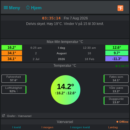
Meny
Hjem
°F
03:35:14
Fre 7 Aug 2026
Delvis skyet. Høy 19°C. Vinder V på 15 til 30 km/t.
Max-Min temperatur °C
16.2°
12.6°
6:25 am
I dag
12:30 am
34.1°
9.7°
2
August
16
34.1°
-11.3°
2 Jul
2026
18 Feb
Temperatur °C
am
3:34
Fahrenheit
Føles som
57.6°
14.1°
14.2°
Luftfuktighet
Våte pære
92% ↑
13.2°
↑
16.2°
↓
12.6°
Duggpunkt
13.0°
Grafer
- Værvarsel
Værvarsel
Offline
I kveld
I morgen
I morgen kveld
Lørdag