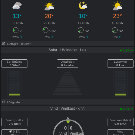
13°
20°
10°
23°
36 km/h
22 km/h
17 km/h
10 km/h
V
VNV
SV
SV
22%
2%
12%
8%
Detaljer
- Tekster
Solar - UV-indeks - Lux
am
3:34
Sol Stråling
Ultrafiolett
Lysstyrke
0 W/m²
0 Indeks
0 Lux
UV-guide
Vind | Vindkast - km/t
am
3:34
N
Vind (Snitt )
Vindkast (Max)
0.0 km/t
0.0 km/t
0
0
0 Bft
Vind
Vind
Vindkast