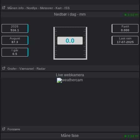
Månen info
- Nordlys
- Meteorer
- Kart
- ISS
Nedbør i dag - mm
am
3:34
2026
Fart/t
516.1
0.000
August
Last rain
0.0
87.3
17-07-2025
I går
0.5
Grafer
- Værvarsel
- Radar
Live webkamera
Forstørre
Måne fase
am
3:34