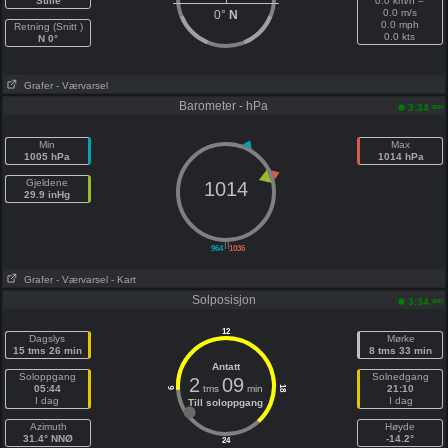
Stille
0.0 km/h =
0.0 m/s
0°
N
0.0 mph
Retning (Snitt )
0.0 kts
N 0°
Grafer
- Værvarsel
Barometer - hPa
am
3:34
Min
Max
1005 hPa
1014 hPa
Gjeldene
1014
29.9 inHg
||
964
1036
Grafer
- Værvarsel
- Kart
Solposisjon
am
3:34
12
Dagslys
Mørke
15 tms 26 min
8 tms 33 min
Antatt
Soloppgang
Solnedgang
2
09
05:44
tms
min
21:10
18
6
I dag
I dag
Till soloppgang
Azimuth
Høyde
31.4° NNØ
-14.2°
24