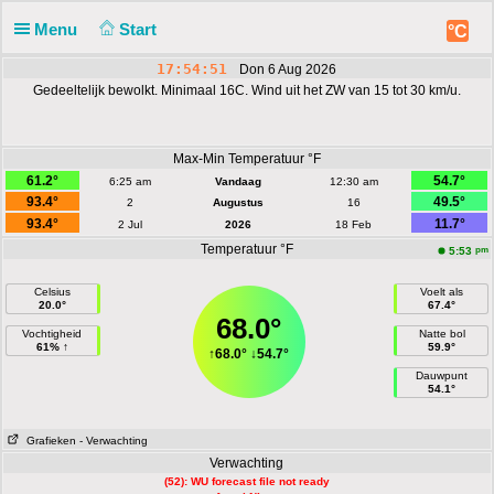
Menu
Start
°C
17:54:51
Don 6 Aug 2026
Gedeeltelijk bewolkt. Minimaal 16C. Wind uit het ZW van 15 tot 30 km/u.
Max-Min Temperatuur °F
61.2°
54.7°
6:25 am
Vandaag
12:30 am
93.4°
49.5°
2
Augustus
16
93.4°
11.7°
2 Jul
2026
18 Feb
Temperatuur °F
pm
5:53
Celsius
Voelt als
20.0°
67.4°
68.0°
Vochtigheid
Natte bol
61% ↑
59.9°
↑
68.0°
↓
54.7°
Dauwpunt
54.1°
Grafieken
- Verwachting
Verwachting
(52): WU forecast file not ready