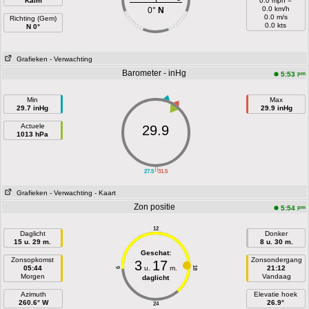
Kalm
0.0 mph =
0.0 km/h
0°
N
0.0 m/s
Richting (Gem)
0.0 kts
N 0°
Grafieken
- Verwachting
Barometer - inHg
pm
5:53
Min
Max
29.7 inHg
29.9 inHg
Actuele
29.9
1013 hPa
||
27.5
31.5
Grafieken
- Verwachting
- Kaart
Zon positie
pm
5:54
12
Daglicht
Donker
15 u. 29 m.
8 u. 30 m.
Geschat:
Zonsopkomst
Zonsondergang
3
17
05:44
u.
m.
21:12
18
6
Morgen
Vandaag
daglicht
Azimuth
Elevatie hoek
260.6° W
26.9°
24