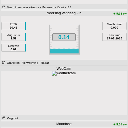
Maan informatie
- Aurora
- Meteoren
- Kaart
- ISS
Neerslag Vandaag - in
pm
5:53
2026
Snelh. /uur
20.46
0.000
Augustus
Last rain
0.14
3.58
17-07-2025
Gisteren
0.02
Grafieken
- Verwachting
- Radar
WebCam
Vergroot
Maanfase
pm
5:54