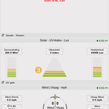
wufct_nl-NL_e.txt
Details
- Teksten
Solar - UV-Index - Lux
pm
5:53
Zonnestraling
Ultraviolet
Herlderheid
360.9 W/m²
3 Index
43588 Lux
3
UV gids
Wind | Vlaag - mph
pm
5:53
N
Wind (Gem)
Vlaag (Max)
0.0 mph
0.0 mph
0
0
0 Bft
Wind
Wind
Vlaag