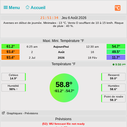
Menu
Accueil
°C
21:51:34
Jeu 6 Août 2026
Averses en début de journée. Minimales : 13 °C. Vents O soufflant de 10 à 15 km/h. Risque
de pluie : 40 %.
Maxi. Mini. Température °F
61.2°
54.7°
6:25 am
Aujourd'hui
12:30 am
93.4°
49.5°
2
Août
16
93.4°
11.7°
2 Jul
2026
18 Fév
Température °F
pm
9:50
Celsius
Ressenti
14.9°
59.0°
58.8°
Humidité
Humidex
98% ↑
58.6°
↑
61.2°
↓
54.7°
Point de rosée
58.3°
Graphiques
- Prévisions
Prévisions
(52): WU forecast file not ready