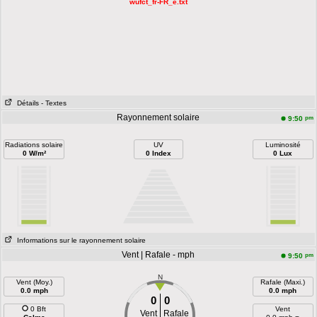
wufct_fr-FR_e.txt
Détails
- Textes
Rayonnement solaire
pm
9:50
Radiations solaire
UV
Luminosité
0 W/m²
0 Index
0 Lux
Informations sur le rayonnement solaire
Vent | Rafale - mph
pm
9:50
N
Vent (Moy.)
Rafale (Maxi.)
0.0 mph
0.0 mph
0
0
0 Bft
Vent
Vent
Rafale