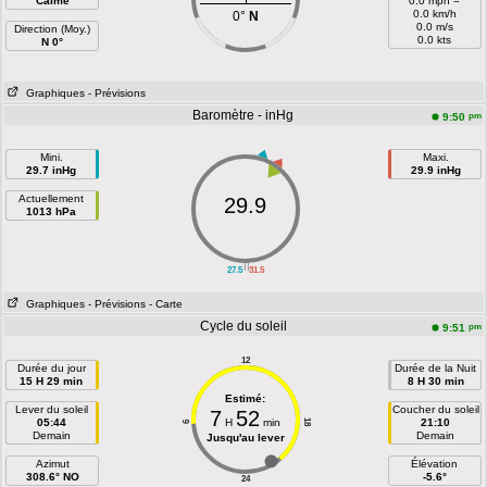
Calme
0.0 mph =
0.0 km/h
0°
N
0.0 m/s
Direction (Moy.)
0.0 kts
N 0°
Graphiques
- Prévisions
Baromètre - inHg
pm
9:50
Mini.
Maxi.
29.7 inHg
29.9 inHg
Actuellement
29.9
1013 hPa
||
27.5
31.5
Graphiques
- Prévisions
- Carte
Cycle du soleil
pm
9:51
12
Durée du jour
Durée de la Nuit
15 H 29 min
8 H 30 min
Estimé:
Lever du soleil
Coucher du soleil
7
52
05:44
H
min
21:10
18
6
Demain
Demain
Jusqu'au lever
Azimut
Élévation
308.6° NO
-5.6°
24