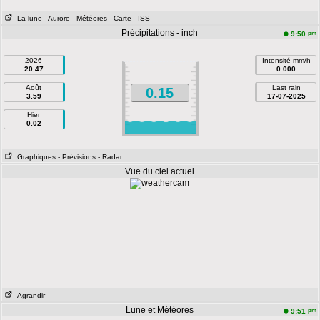
La lune
- Aurore
- Météores
- Carte
- ISS
Précipitations - inch
pm
9:50
2026
Intensité mm/h
20.47
0.000
Août
Last rain
0.15
3.59
17-07-2025
Hier
0.02
Graphiques
- Prévisions
- Radar
Vue du ciel actuel
Agrandir
Lune et Météores
pm
9:51