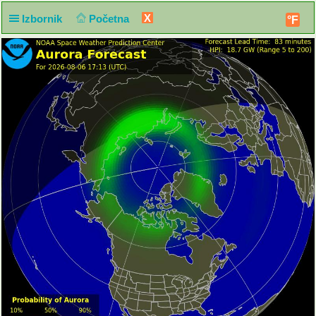
X
Izbornik
Početna
°F