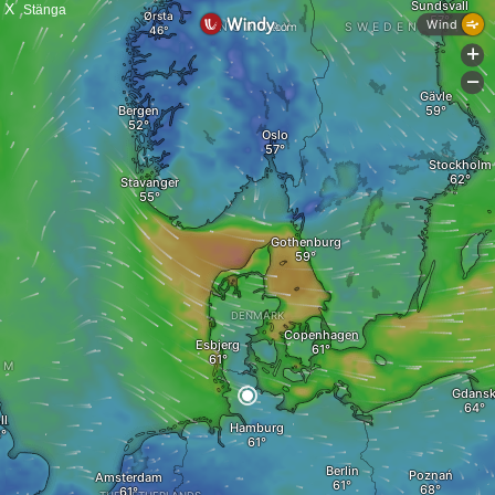
X
Stänga