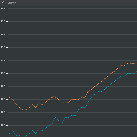
X
Sluiten