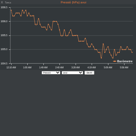
X
Pressió (hPa) avui
Tanca